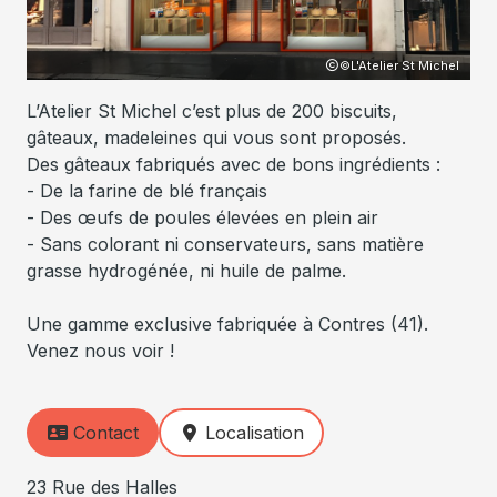
hel
©L'Atelier St Michel
L’Atelier St Michel c’est plus de 200 biscuits,
gâteaux, madeleines qui vous sont proposés.
Des gâteaux fabriqués avec de bons ingrédients :
- De la farine de blé français
- Des œufs de poules élevées en plein air
- Sans colorant ni conservateurs, sans matière
grasse hydrogénée, ni huile de palme.
Une gamme exclusive fabriquée à Contres (41).
Venez nous voir !
Contact
Localisation
23 Rue des Halles