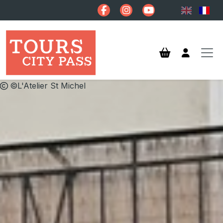
Aller au contenu principal
©L'Atelier St Michel