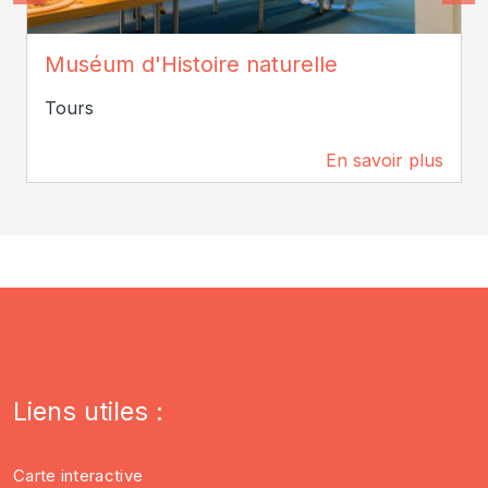
ADT Touraine / Jean-Christophe Coutand
Muséum d'Histoire naturelle
Tours
En savoir plus
130 m
Liens utiles :
Carte interactive