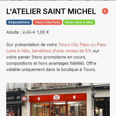
L'ATELIER SAINT MICHEL
Dégustations
Tours City Pass
Pass Loire à Vélo
Adulte :
2,00 €
1,00 €
Sur présentation de votre
Tours City Pass ou Pass
Loire à Vélo, bénéficez d'une remise de 5%
sur
votre panier (hors promotions en cours,
compositions et hors avantages fidélité). Offre
valable uniquement dans la boutique à Tours.