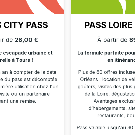
 CITY PASS
PASS LOIRE
tir de
28,00 €
À partir de
8
ne escapade urbaine et
La formule parfaite pou
relle à Tours !
en itinéran
 an à compter de la date
Plus de 60 offres inclus
ée du pass est décomptée
Orléans : location de vé
emière utilisation chez l'un
goûters, visites des plu
visite ou un partenaire
de la Loire, dégustat
ant une remise.
Avantages exclusi
d’hébergements, sites
restaurants, bout
Pass valable jusqu'au 30