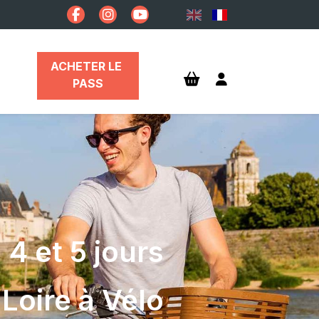
ACHETER LE 
PASS
 4 et 5 jours
 Loire à Vélo