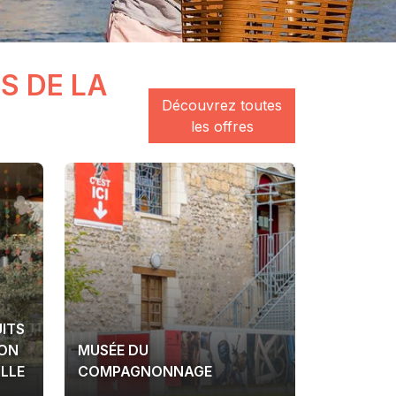
S DE LA
Découvrez toutes
les offres
ITS
ION
MUSÉE DU
LLE
COMPAGNONNAGE