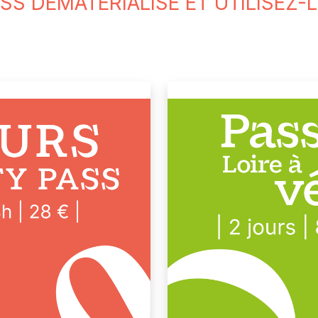
S DÉMATÉRIALISÉ ET UTILISEZ-