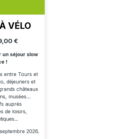
 À VÉLO
9,00 €
r un séjour slow
ce !
es entre Tours et
lo, déjeuners et
s grands châteaux
ions, musées…
fs auprès
 de loisirs,
iques...
 septembre 2026.