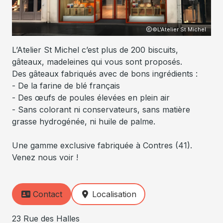
hel
©L'Atelier St Michel
L’Atelier St Michel c’est plus de 200 biscuits,
gâteaux, madeleines qui vous sont proposés.
Des gâteaux fabriqués avec de bons ingrédients :
- De la farine de blé français
- Des œufs de poules élevées en plein air
- Sans colorant ni conservateurs, sans matière
grasse hydrogénée, ni huile de palme.
Une gamme exclusive fabriquée à Contres (41).
Venez nous voir !
Contact
Localisation
23 Rue des Halles