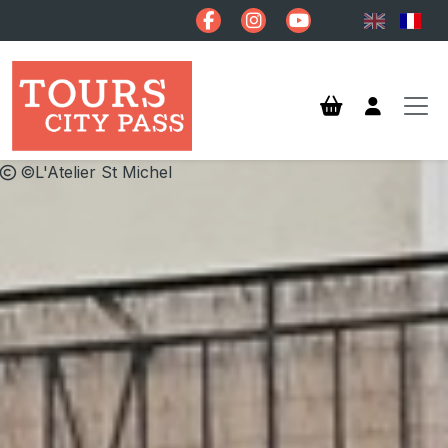
Aller au contenu principal
©L'Atelier St Michel