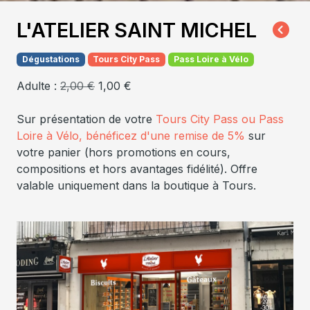
L'ATELIER SAINT MICHEL
Dégustations
Tours City Pass
Pass Loire à Vélo
Adulte :
2,00 €
1,00 €
Sur présentation de votre
Tours City Pass ou Pass
Loire à Vélo, bénéficez d'une remise de 5%
sur
votre panier (hors promotions en cours,
compositions et hors avantages fidélité). Offre
valable uniquement dans la boutique à Tours.