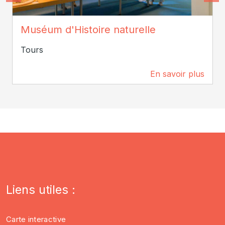
ADT Touraine / Jean-Christophe Coutand
Muséum d'Histoire naturelle
Tours
En savoir plus
130 m
Liens utiles :
Carte interactive