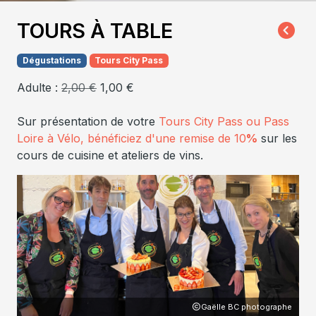
TOURS À TABLE
Dégustations
Tours City Pass
Adulte :
2,00 €
1,00 €
Sur présentation de votre
Tours City Pass ou Pass
Loire à Vélo
, bénéficiez d'une remise de 10
%
sur les
cours de cuisine et ateliers de vins.
phe
Gaëlle BC photographe