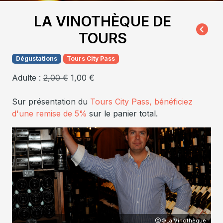
LA VINOTHÈQUE DE
TOURS
Dégustations
Tours City Pass
Adulte :
2,00 €
1,00 €
Sur présentation du
Tours City Pass, bénéficiez
d'une remise de 5%
sur le panier total.
que
©La Vinothèque