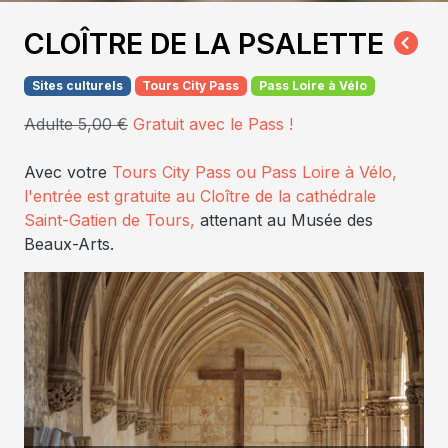
CLOÎTRE DE LA PSALETTE
Sites culturels
Tours City Pass
Pass Loire à Vélo
Adulte 5,00 €
Gratuit avec le Pass !
Avec votre
Tours City Pass ou Pass Loire à Vélo
,
l'entrée est gratuite
au Cloître de la cathédrale
Saint-Gatien de Tours,
attenant au Musée des
Beaux-Arts.