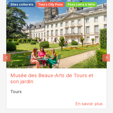
Sites culturels
Tours City Pass
Pass Loire à Vélo
ADT Touraine / Jean-Christophe Coutand
Musée des Beaux-Arts de Tours et
son jardin
Tours
En savoir plus
147 m