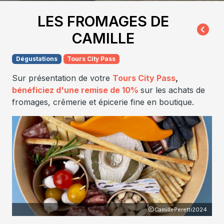
LES FROMAGES DE
CAMILLE
Dégustations
Tours City Pass
Sur présentation de votre
Tours City Pass
,
bénéficiez d'une remise de 10%
sur les achats de
fromages, crêmerie et épicerie fine en boutique.
024
CamillePeretti2024