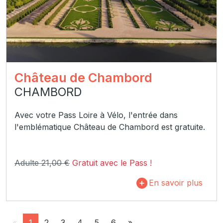
Château de Chambord
CHAMBORD
Avec votre Pass Loire à Vélo, l'entrée dans
l'emblématique Château de Chambord est gratuite.
Adulte 21,00 €
Gratuit avec le Pass !
En savoir plus
«
1
2
3
4
5
6
»