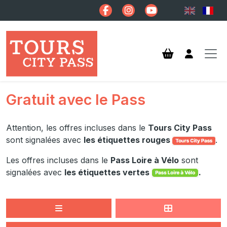
Aller au contenu principal
Gratuit avec le Pass
Attention, les offres incluses dans le
Tours City Pass
sont signalées avec
les étiquettes rouge
s
.
Les offres incluses dans le
Pass Loire à Vélo
sont
signalées avec
les étiquettes vertes
.