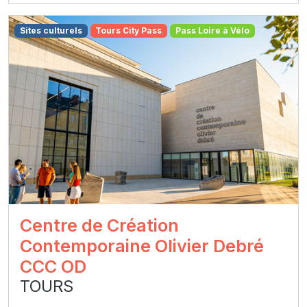
Sites culturels
Tours City Pass
Pass Loire à Vélo
Centre de Création
Contemporaine Olivier Debré
CCC OD
TOURS