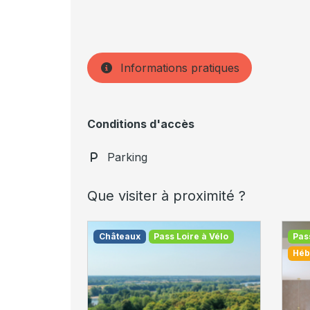
Informations pratiques
Conditions d'accès
Parking
Que visiter à proximité ?
Châteaux
Pass Loire à Vélo
Pas
Héb