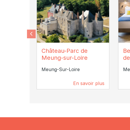
Pierre Holley
© 
Château-Parc de
Be
Chât
Meung-sur-Loire
de
Meung-Sur-Loire
Me
En savoir plus
1 km