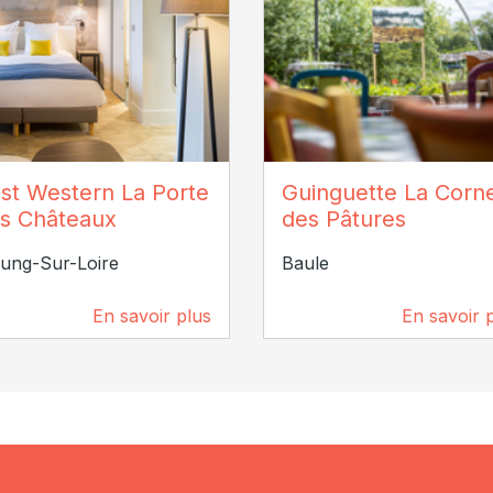
Best Western La Porte des
© Whoisreno
st Western La Porte
Guinguette La Corn
eaux
s Châteaux
des Pâtures
ung-Sur-Loire
Baule
En savoir plus
En savoir 
1,4 km
3,6 km