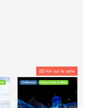
Voir sur la carte
élo
Châteaux
Pass Loire à Vélo
Pass Loire à
Hébergemen