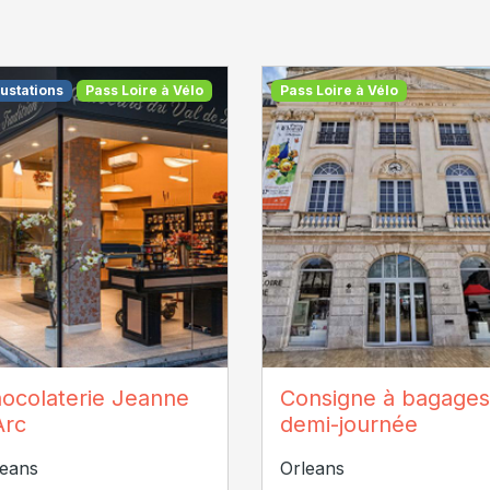
ustations
Pass Loire à Vélo
Pass Loire à Vélo
mptoirs Jeanne d'Arc
SPL Orléans Val de Loir
ocolaterie Jeanne
Consigne à bagages
Tourisme
Arc
demi-journée
leans
Orleans