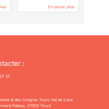
plus
En savoir plus
189 m
189 m
tacter :
37 37
risme & des Congrès Tours Val de Loire
rnard Palissy, 37000 Tours