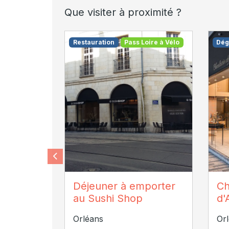
Que visiter à proximité ?
Restauration
Pass Loire à Vélo
Dég
Office de Tourisme d'Orléans
Co
Déjeuner à emporter
Ch
au Sushi Shop
d'
Orléans
Or