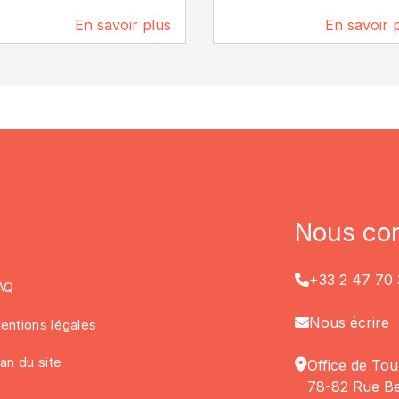
En savoir plus
En savoir 
112 m
189 m
Nous con
+33 2 47 70 
AQ
Nous écrire
entions légales
lan du site
Office de Tou
78-82 Rue Be