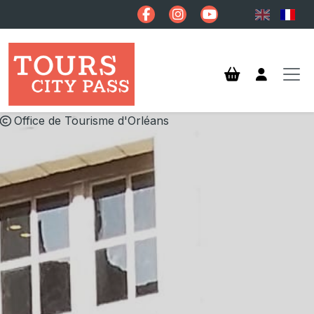
Aller au contenu principal
Office de Tourisme d'Orléans