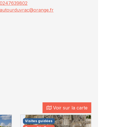
0247639802
autourduvrac@orange.fr
Voir sur la carte
Visites guidées
Dégustation