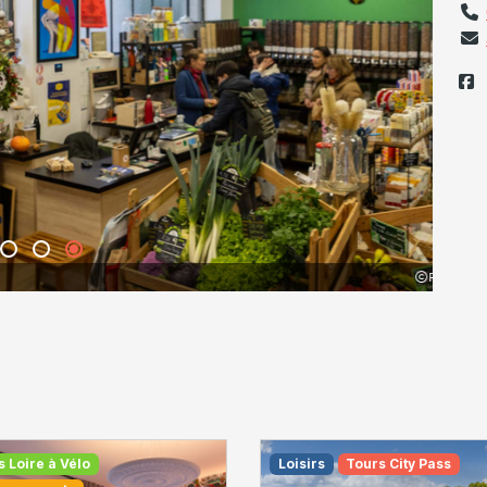
Réseau-Vrac-&-réemploi
s Loire à Vélo
Loisirs
Tours City Pass