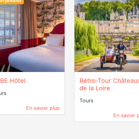
ergements
AVID-EMMANUEL COHEN
JC COUTAND
BE Hôtel
Rétro-Tour Château
de la Loire
urs
Tours
En savoir plus
726 m
En savoir 
808 m