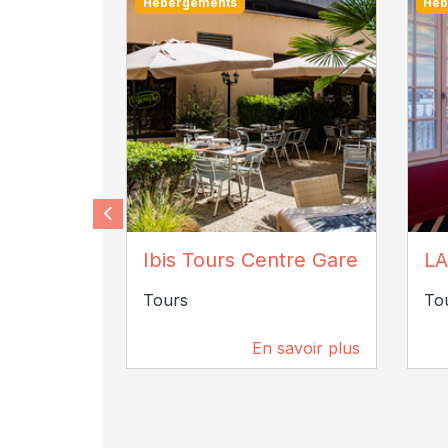
Hébergements
Héb
©Ibis tours centre
D
Ibis Tours Centre Gare
LA
Tours
To
En savoir plus
331 m