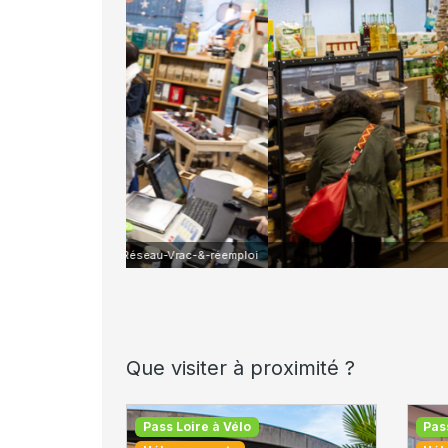
eau-Vrac-&-réemploi
Que visiter à proximité ?
Pass Loire à Vélo
Pas