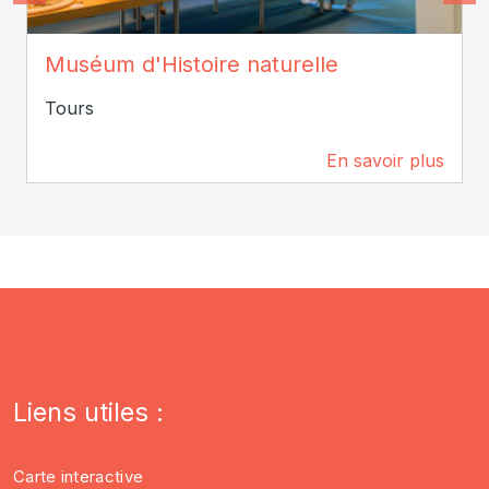
ADT Touraine / Jean-Christophe Coutand
Muséum d'Histoire naturelle
Tours
En savoir plus
130 m
Liens utiles :
Carte interactive