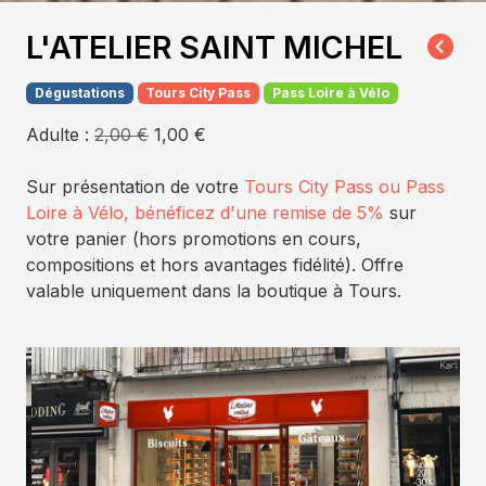
L'ATELIER SAINT MICHEL
Dégustations
Tours City Pass
Pass Loire à Vélo
Adulte :
2,00 €
1,00 €
Sur présentation de votre
Tours City Pass ou Pass
Loire à Vélo, bénéficez d'une remise de 5%
sur
votre panier (hors promotions en cours,
compositions et hors avantages fidélité). Offre
valable uniquement dans la boutique à Tours.