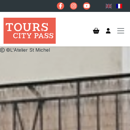
Aller au contenu principal
©L'Atelier St Michel