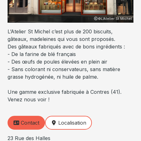
hel
©L'Atelier St Michel
L’Atelier St Michel c’est plus de 200 biscuits,
gâteaux, madeleines qui vous sont proposés.
Des gâteaux fabriqués avec de bons ingrédients :
- De la farine de blé français
- Des œufs de poules élevées en plein air
- Sans colorant ni conservateurs, sans matière
grasse hydrogénée, ni huile de palme.
Une gamme exclusive fabriquée à Contres (41).
Venez nous voir !
Contact
Localisation
23 Rue des Halles