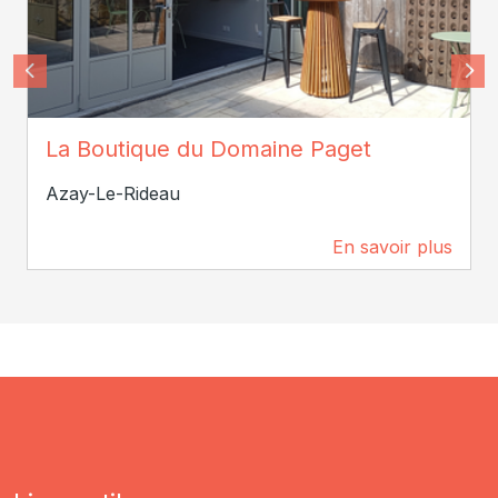
Vigneron Gladys
La Boutique du Domaine Paget
Azay-Le-Rideau
En savoir plus
177 m