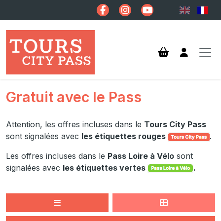
Aller au contenu principal
Gratuit avec le Pass
Attention, les offres incluses dans le
Tours City Pass
sont signalées avec
les étiquettes rouge
s
.
Les offres incluses dans le
Pass Loire à Vélo
sont
signalées avec
les étiquettes vertes
.