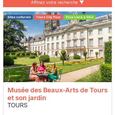
Affinez votre recherche
Sites culturels
Tours City Pass
Pass Loire à Vélo
Musée des Beaux-Arts de Tours
et son jardin
TOURS