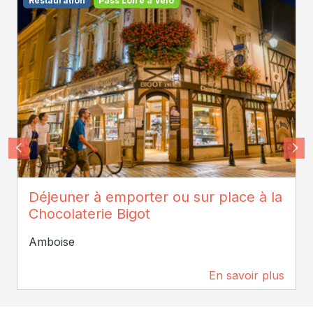
Restauration
Pass Loire à Vélo
ADT Touraine - Jean-Christophe Coutand
Déjeuner à emporter ou sur place à la
Chocolaterie Bigot
Amboise
En savoir plus
0 m