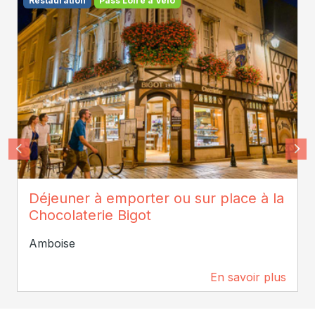
Restauration
Pass Loire à Vélo
ADT Touraine - Jean-Christophe Coutand
Déjeuner à emporter ou sur place à la
Chocolaterie Bigot
Amboise
En savoir plus
0 m