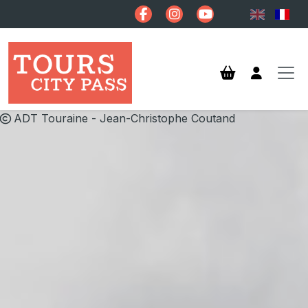
Aller au contenu principal
ADT Touraine - Jean-Christophe Coutand